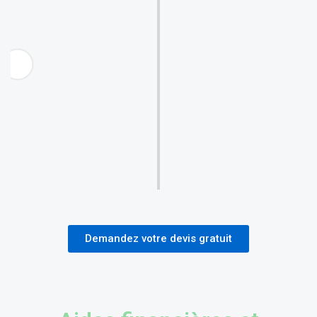
10. Un service après-vente
réactif
Service client disponible pour
interventions rapides en cas d'imprévu
Équipe professionnelle engagée pour le
bien-être quotidien des clients
Demandez votre devis gratuit