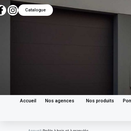
Catalogue
Accueil
Nos agences
Nos produits
Pom
Accueil
›
Poêle à bois et à granulés