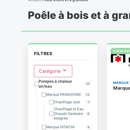
Poêle à bois et à gr
CATALOG
FILTRES
Catégorie
Pompes à chaleur
MARQUE 
17
air/eau
Marqu
Marque PANASONIC
13
Chauffage seul
7
Chauffage et Eau
Chaude Sanitaire
6
intégrée
Marque HITACHI
4