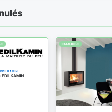
anulés
UE
CATALOGUE
EDILKAMIN
e EDILKAMIN