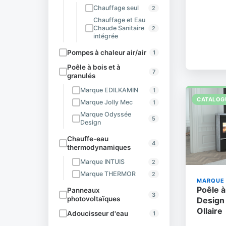
Chauffage seul
2
Chauffage et Eau
Chaude Sanitaire
2
intégrée
Pompes à chaleur air/air
1
Poêle à bois et à
7
granulés
Marque EDILKAMIN
1
CATALOG
Marque Jolly Mec
1
Marque Odyssée
5
Design
Chauffe-eau
4
thermodynamiques
Marque INTUIS
2
Marque THERMOR
2
MARQUE 
Poêle 
Panneaux
3
photovoltaïques
Design
Ollaire
Adoucisseur d'eau
1