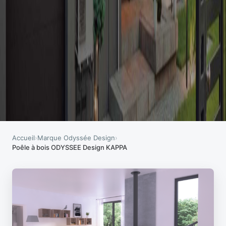
Accueil
›
Marque Odyssée Design
›
Poêle à bois ODYSSEE Design KAPPA