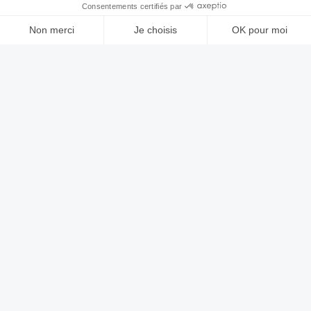
Pompe à chaleur air/eau HITACHI YUTAKI S80
14Kw COMBI 200L
Pompe à chaleur air/eau HITACHI YUTAKI S80 14Kw
COMBI 200L
Voir le produit