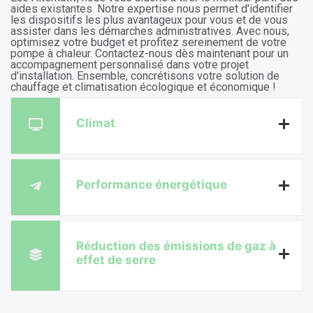
aides existantes. Notre expertise nous permet d'identifier
les dispositifs les plus avantageux pour vous et de vous
assister dans les démarches administratives. Avec nous,
optimisez votre budget et profitez sereinement de votre
pompe à chaleur. Contactez-nous dès maintenant pour un
accompagnement personnalisé dans votre projet
Soutien ANAH pour
d'installation. Ensemble, concrétisons votre solution de
chauffage et climatisation écologique et économique !
Revenus Modestes
Climat
Si vos ressources sont limitées, l'ANAH peut contribuer
au financement de votre chauffage écologique. Dans le
Performance énergétique
cadre de rénovations énergétiques, l'agence accorde
des subventions personnalisées, vous permettant de
réaliser des économies sans peser sur votre budget.
Réduction des émissions de gaz à
effet de serre