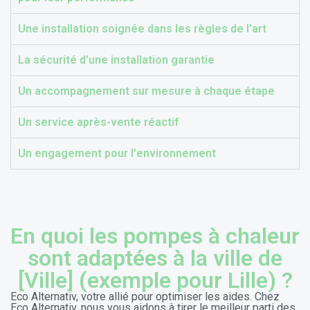
Une installation soignée dans les règles de l'art
Subventions Locales
La sécurité d'une installation garantie
Complémentaires
Un accompagnement sur mesure à chaque étape
Un service après-vente réactif
Votre collectivité peut proposer des aides pour
l'installation d'un chauffage au bois ou aux granulés.
Un engagement pour l'environnement
Ces soutiens s'ajoutent aux programmes nationaux,
maximisant le financement de votre projet.
En quoi les pompes à chaleur
sont adaptées à la ville de
[Ville] (exemple pour Lille) ?
Eco Alternativ, votre allié pour optimiser les aides. Chez
Eco Alternativ, nous vous aidons à tirer le meilleur parti des