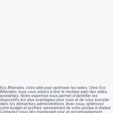
Ce dispositif accompagne votre projet d'amélioration
thermique, que vous soyez occupant, bailleur ou
copropriétaire. Le montant s'ajuste à vos ressources et
aux bénéfices environnementaux des travaux. En tant
qu'intermédiaire agréé, nous retranchons l'aide de votre
facture, simplifiant l'achat de votre nouveau chauffage
écologique.
Eco Alternativ, votre allié pour optimiser les aides. Chez Eco
Alternativ, nous vous aidons à tirer le meilleur parti des aides
existantes. Notre expertise nous permet d'identifier les
dispositifs les plus avantageux pour vous et de vous assister
dans les démarches administratives. Avec nous, optimisez
votre budget et profitez sereinement de votre pompe à chaleur.
Contactez-nous dès maintenant pour un accompagnement