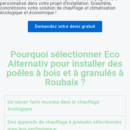
personnalisé dans votre projet d'installation. Ensemble,
Prêt Vert Sans Intérêt
concrétisons votre solution de chauffage et climatisation
écologique et économique !
Demandez votre devis gratuit
L'éco-prêt permet d'emprunter jusqu'à 30 000€ à taux
zéro pour l'installation d'un chauffage respectueux de
l'environnement. Ouvert à tous sans critère de revenus,
c'est une opportunité pour rénover votre logement et
Pourquoi sélectionner Eco
diminuer votre empreinte carbone.
Alternativ pour installer des
poêles à bois et à granulés à
Roubaix ?
Un savoir-faire reconnu dans le chauffage
écologique
Des appareils de chauffage à granulés sélectionnés
pour leur performance