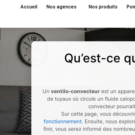
Accueil
Nos agences
Nos produits
Pom
Qu’est-ce q
Un
ventilo-convecteur
est un appareil
de tuyaux où circule un fluide calop
convecteur pourrait
Sur cette page, vous découvri
fonctionnement
. Ensuite, nous explor
finir, vous serez informé des nombre